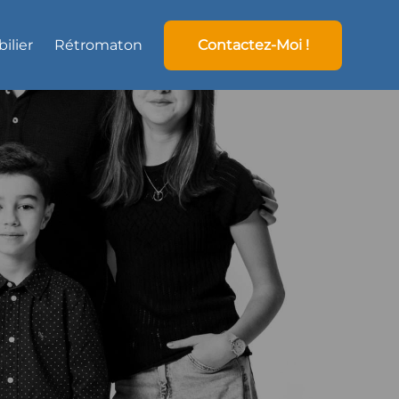
ilier
Rétromaton
Contactez-Moi !