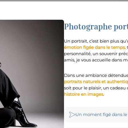
Photographe port
Un portrait, c’est bien plus qu
émotion figée dans le temps
.
personnalité, un souvenir pr
amis, je vous accueille dans 
Dans une ambiance détendue et
portraits naturels et authenti
soit pour le plaisir, un cadeau
histoire en images
.
Un moment figé dans le