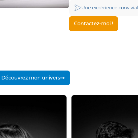
Une expérience convivia
Contactez-moi !
Découvrez mon univers