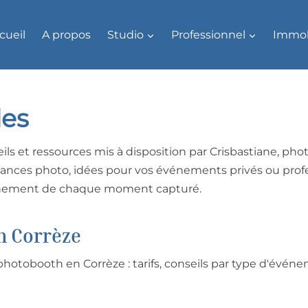
cueil
A propos
Studio
Professionnel
Immob
des
ils et ressources mis à disposition par Crisbastiane, ph
éances photo, idées pour vos événements privés ou profe
pleinement de chaque moment capturé.
n Corrèze
 photobooth en Corrèze : tarifs, conseils par type d'évén