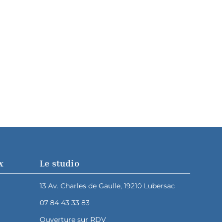
x
Le studio
13 Av. Charles de Gaulle, 19210 Lubersac
07 84 43 33 83
Ouverture sur RDV